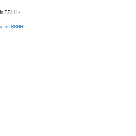
 de RRHH »
ing de RRHH