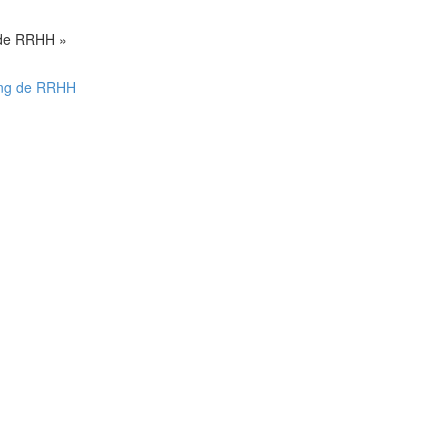
 de RRHH »
ing de RRHH