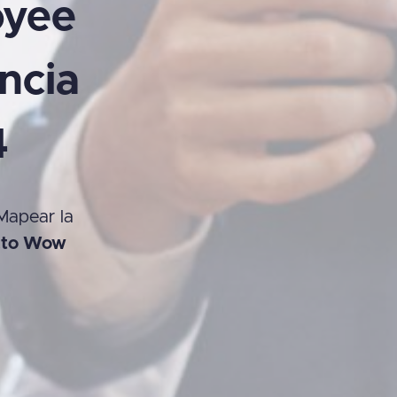
yee
ncia
4
Mapear la
cto Wow