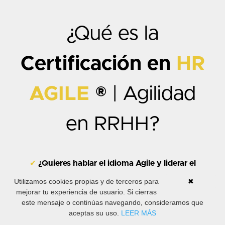
¿Qué es la
Certificación en
HR
AGILE
®
| Agilidad
en RRHH?
✔
¿Quieres hablar el idioma Agile y liderar el
cambio?
La forma de trabajar ha cambiado y
Utilizamos cookies propias y de terceros para
✖
necesita de
líderes ágiles
. Construye desde HR las
mejorar tu experiencia de usuario. Si cierras
bases para surfear cambios rápidos y constantes
este mensaje o continúas navegando, consideramos que
que ocurren fuera con agilidad de tus equipos
aceptas su uso.
LEER MÁS
dentro.